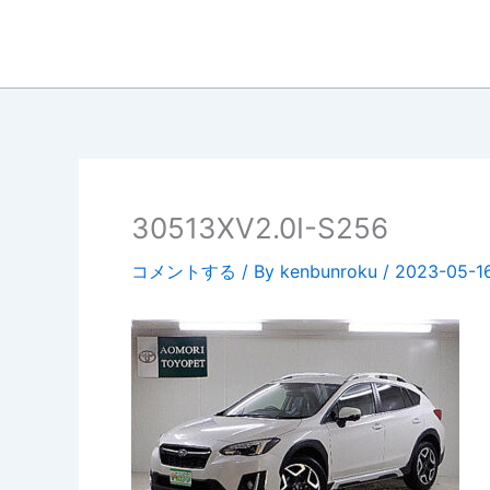
内
容
を
ス
キ
ッ
プ
30513XV2.0I-S256
コメントする
/ By
kenbunroku
/
2023-05-1