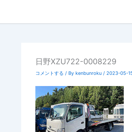
内
容
を
ス
キ
ッ
プ
日野XZU722-0008229
コメントする
/ By
kenbunroku
/
2023-05-1