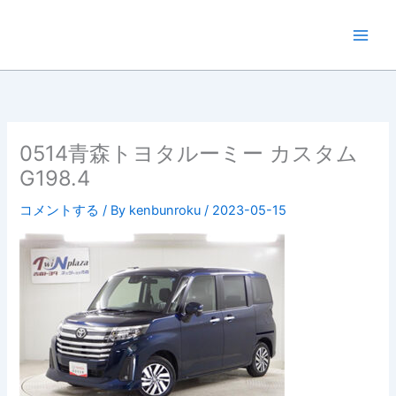
内
容
を
ス
キ
ッ
プ
0514青森トヨタルーミー カスタム
G198.4
コメントする
/ By
kenbunroku
/
2023-05-15