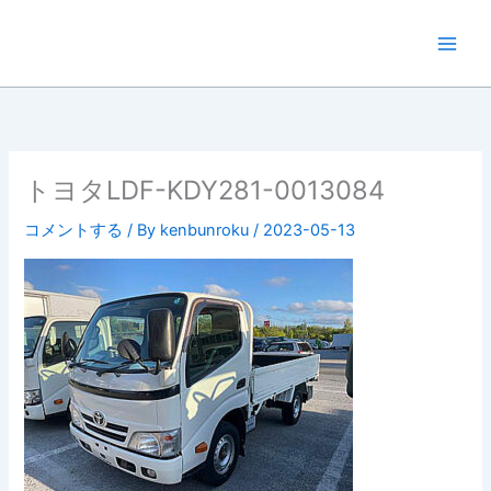
内
容
を
ス
キ
ッ
プ
トヨタLDF-KDY281-0013084
コメントする
/ By
kenbunroku
/
2023-05-13