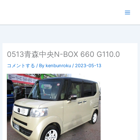
内
容
を
ス
キ
ッ
プ
0513青森中央N-BOX 660 G110.0
コメントする
/ By
kenbunroku
/
2023-05-13