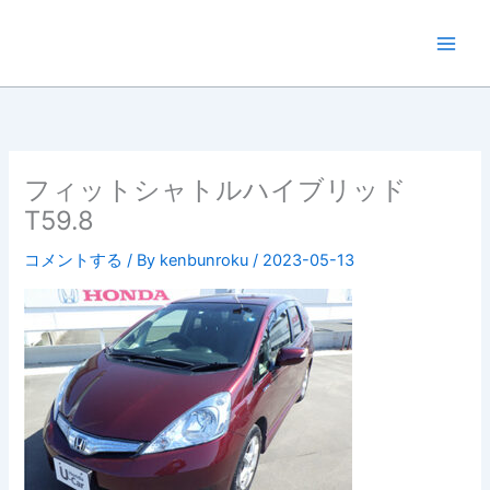
内
容
を
ス
キ
ッ
プ
フィットシャトルハイブリッド
T59.8
コメントする
/ By
kenbunroku
/
2023-05-13