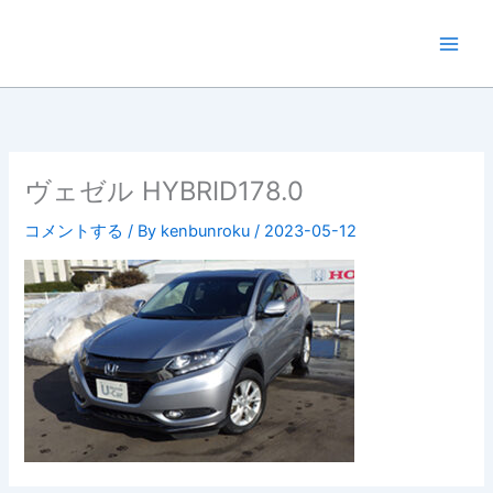
内
容
を
ス
キ
ッ
プ
ヴェゼル HYBRID178.0
コメントする
/ By
kenbunroku
/
2023-05-12