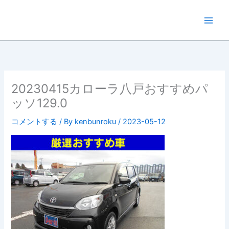
内
容
を
ス
キ
ッ
プ
20230415カローラ八戸おすすめパ
ッソ129.0
コメントする
/ By
kenbunroku
/
2023-05-12