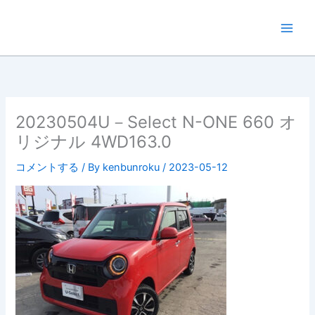
内
容
を
ス
キ
ッ
プ
20230504U－Select N-ONE 660 オ
リジナル 4WD163.0
コメントする
/ By
kenbunroku
/
2023-05-12