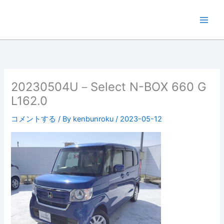
内
容
を
ス
キ
ッ
プ
20230504U－Select N-BOX 660 G
L162.0
コメントする
/ By
kenbunroku
/
2023-05-12