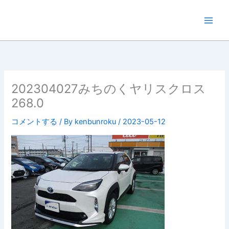
内
容
を
ス
キ
ッ
プ
202304027みちのくヤリスクロス
268.0
コメントする
/ By
kenbunroku
/
2023-05-12