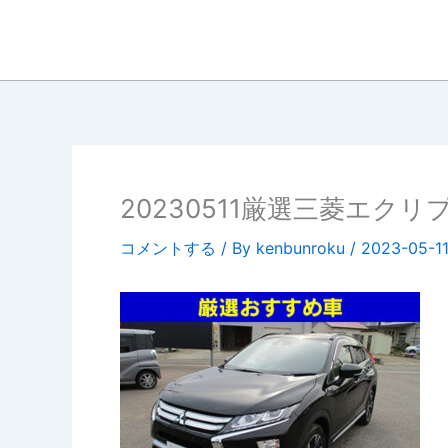
内
容
を
ス
キ
ッ
プ
20230511厳選三菱エクリ
コメントする
/ By
kenbunroku
/
2023-05-1