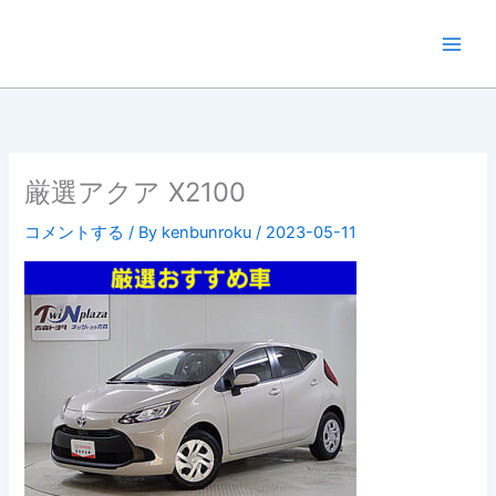
内
容
を
ス
キ
ッ
プ
厳選アクア X2100
コメントする
/ By
kenbunroku
/
2023-05-11