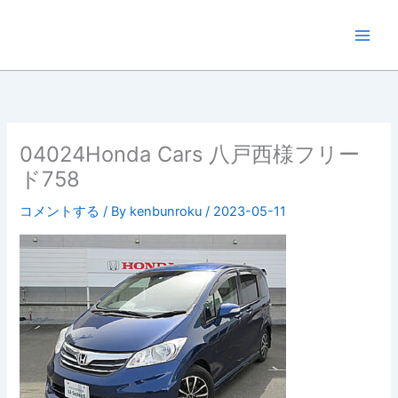
内
容
を
ス
キ
ッ
プ
04024Honda Cars 八戸西様フリー
ド758
コメントする
/ By
kenbunroku
/
2023-05-11