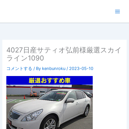
内
容
を
ス
キ
ッ
プ
4027日産サティオ弘前様厳選スカイ
ライン1090
コメントする
/ By
kenbunroku
/
2023-05-10