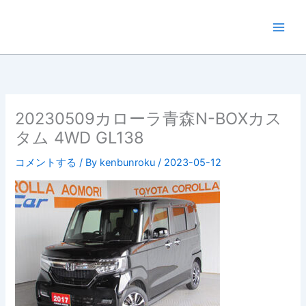
内
容
を
ス
キ
ッ
プ
20230509カローラ青森N-BOXカス
タム 4WD GL138
コメントする
/ By
kenbunroku
/
2023-05-12