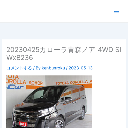
内
容
を
ス
キ
ッ
プ
20230425カローラ青森ノア 4WD SI
WxB236
コメントする
/ By
kenbunroku
/
2023-05-13