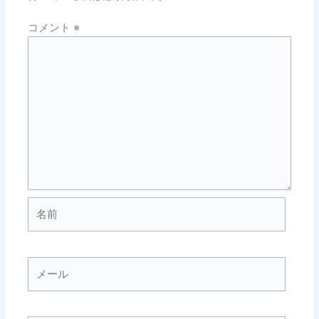
コメント
※
名
前
メ
ー
ル