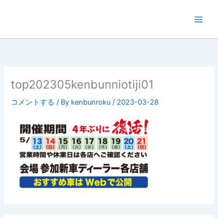
内
容
を
ス
キ
ッ
プ
top202305kenbunniotiji01
コメントする
/ By
kenbunroku
/
2023-03-28