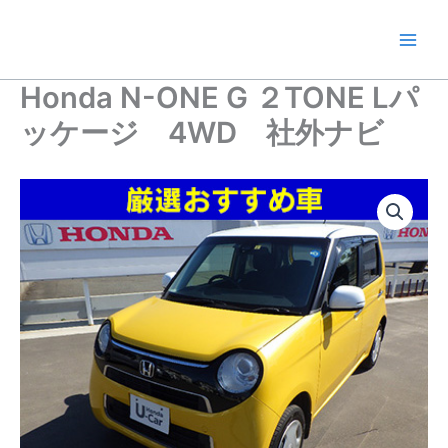
内
容
を
ス
Honda N-ONE G ２TONE Lパ
キ
ッケージ 4WD 社外ナビ
ッ
プ