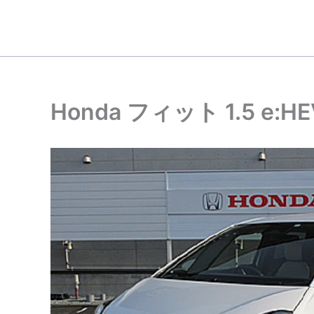
内
容
を
ス
キ
ッ
Honda フィット 1.5 e:
プ