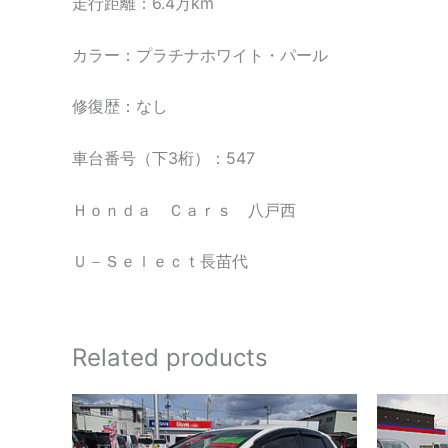
走行距離：6.4万km
カラー：プラチナホワイト・パール
修復歴：なし
車台番号（下3桁）：547
Ｈｏｎｄａ Ｃａｒｓ 八戸西
Ｕ－Ｓｅｌｅｃｔ長苗代
Related products