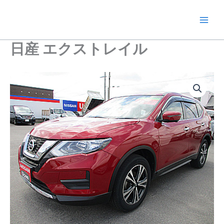
内
容
を
ス
日産 エクストレイル
キ
ッ
プ