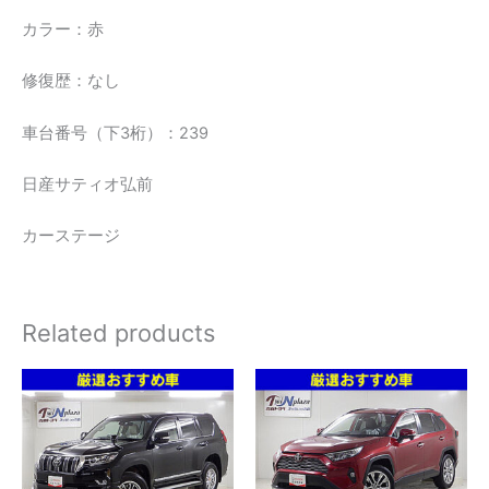
カラー：赤
修復歴：なし
車台番号（下3桁）：239
日産サティオ弘前
カーステージ
Related products