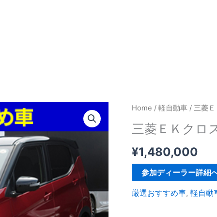
Home
/
軽自動車
/ 三菱
三菱ＥＫクロ
¥
1,480,000
参加ディーラー詳細
厳選おすすめ車
,
軽自動