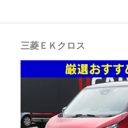
内
容
を
ス
キ
ッ
三菱ＥＫクロス
プ