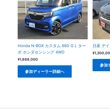
Honda N-BOX カスタム 660 G L ター
日産 デ
ボ ホンダセンシング 4WD
¥
1,300,0
¥
1,888,000
参加
参加ディーラー詳細へ