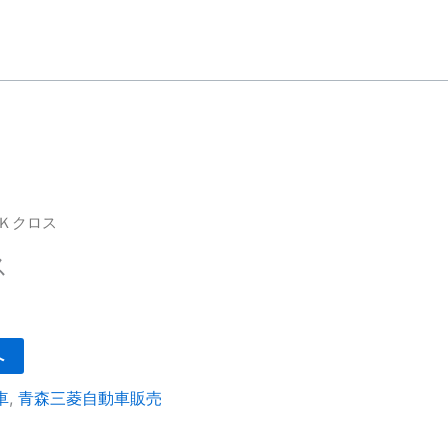
ＥＫクロス
ス
へ
車
,
青森三菱自動車販売