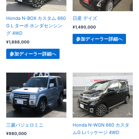
Honda N-BOX カスタム 660
日産 デイズ
G L ターボ ホンダセンシン
¥
1,490,000
グ 4WD
参加ディーラー詳細へ
¥
1,888,000
参加ディーラー詳細へ
三菱パジェロミニ
Honda N-WGN 660 カスタ
ムG Lパッケージ 4WD
¥
980,000