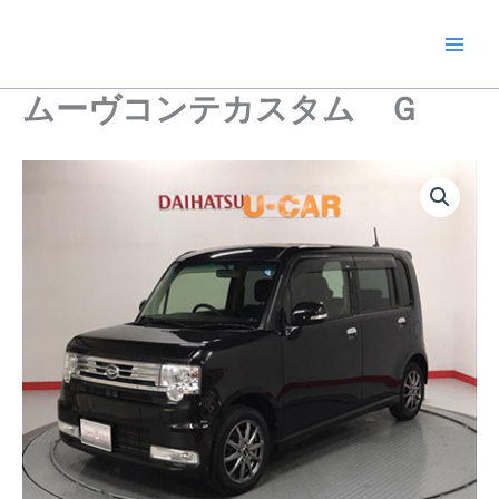
内
容
を
ス
ムーヴコンテカスタム Ｇ
キ
ッ
プ