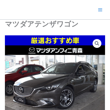
内
容
を
ス
マツダアテンザワゴン
キ
ッ
プ