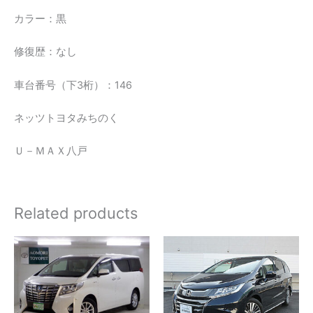
カラー：黒
修復歴：なし
車台番号（下3桁）：146
ネッツトヨタみちのく
Ｕ－ＭＡＸ八戸
Related products