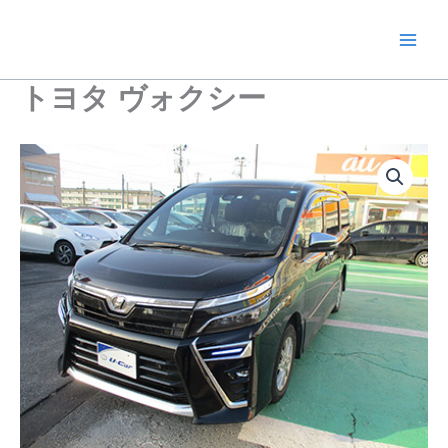
内
容
を
ス
トヨタ ヴォクシー
キ
ッ
プ