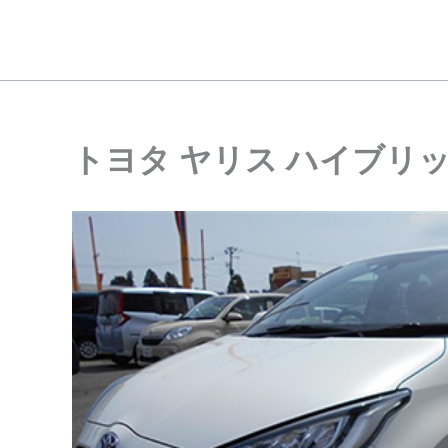
内
容
を
ス
キ
ッ
トヨタ ヤリス ハイブリッド
プ