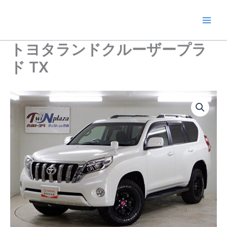
内
容
を
ス
トヨタランドクルーザープラ
キ
ド TX
ッ
プ