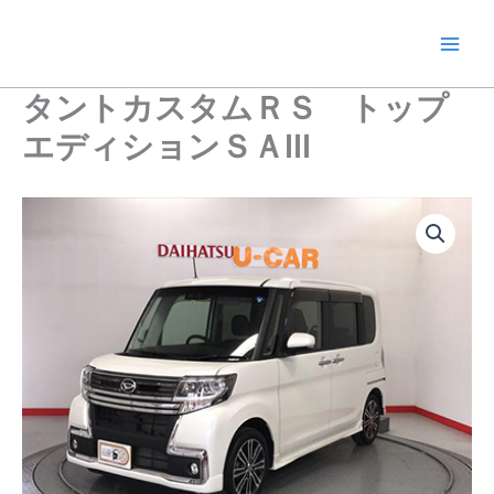
内
容
を
ス
タントカスタムＲＳ トップ
キ
エディションＳＡIII
ッ
プ