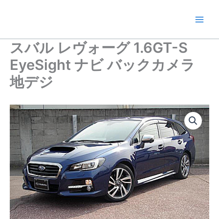
内
容
を
ス
スバル レヴォーグ 1.6GT-S
キ
EyeSight ナビ バックカメラ
ッ
プ
地デジ