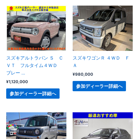
スズキアルトラパン Ｓ Ｃ
スズキワゴンＲ ４ＷＤ Ｆ
ＶＴ フルタイム４ＷＤ
Ａ
ブレー …
¥
980,000
¥
1,120,000
参加ディーラー詳細へ
参加ディーラー詳細へ