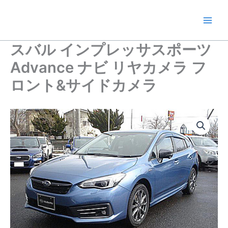
内
容
を
ス
スバル インプレッサスポーツ
キ
Advance ナビ リヤカメラ フ
ッ
プ
ロント&サイドカメラ