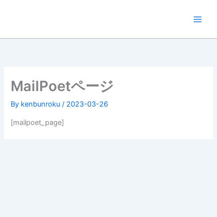
内
容
を
ス
キ
ッ
プ
MailPoetページ
By
kenbunroku
/
2023-03-26
[mailpoet_page]